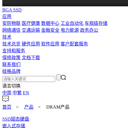
BGA SSD
应用
安防物联
医疗健康
数据中心
工业自动化
车规级存储
网络通信
交通运输
金融安全
电力能源
政务办公
技术
技术总览
硬件应用
软件应用
客户配套服务
支持和服务
保修政策
文档下载
联系我们
硅格品牌
语言切换
中简
中繁
EN
首页
>
产品
>
DRAM产品
SSD固态硬盘
嵌入式存储