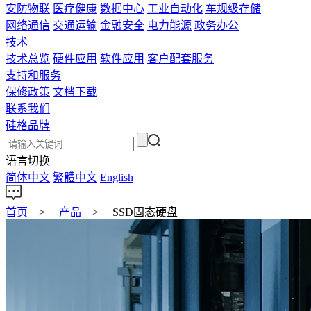
安防物联
医疗健康
数据中心
工业自动化
车规级存储
网络通信
交通运输
金融安全
电力能源
政务办公
技术
技术总览
硬件应用
软件应用
客户配套服务
支持和服务
保修政策
文档下载
联系我们
硅格品牌
语言切换
简体中文
繁體中文
English
首页
>
产品
>
SSD固态硬盘