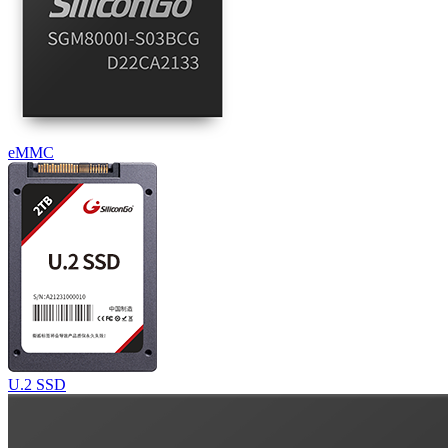
eMMC
U.2 SSD